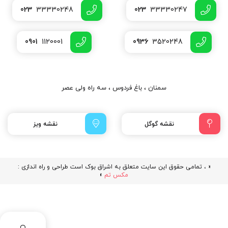
023
33330248
023
33330247
0901
1120001
0936
3520248
سمنان ، باغ فردوس ، سه راه ولی عصر
نقشه گوگل
نقشه ویز
« ، تمامی حقوق این سایت متعلق به اشراق بوک است طراحی و راه اندازی :
مکس تم
»