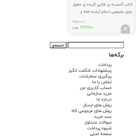
کتاب گنجینه ی طلایی گزیده ی حقوق
جزای خصوصی اسلام (رشته فقه و
مبانی حقوق اسلامی) بر اساس کتاب:
۷۵,۰۰۰
دکتر عابدین مومنی
قیمت
قیمت
۷۴,۲۵۰
تومان
اصلی:
فعلی:
۷۴,۲۵۰
۷۵,۰۰۰
جستجو
تومان
تومان.
برای:
بود.
برگه‌ها
پرداخت
پیشنهادات شگفت انگیز
پیگیری سفارشات
تماس با ما
حساب کاربری من
خرید سازمانی
درباره ما
روش های ارسال
روش های مرجوعی کالا
سبد خرید
سوالات متداول
شیوه پرداخت
صفحه اصلی