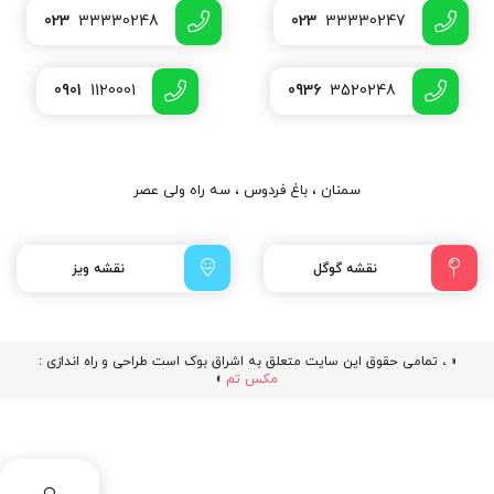
023
33330248
023
33330247
0901
1120001
0936
3520248
سمنان ، باغ فردوس ، سه راه ولی عصر
نقشه گوگل
نقشه ویز
« ، تمامی حقوق این سایت متعلق به اشراق بوک است طراحی و راه اندازی :
مکس تم
»