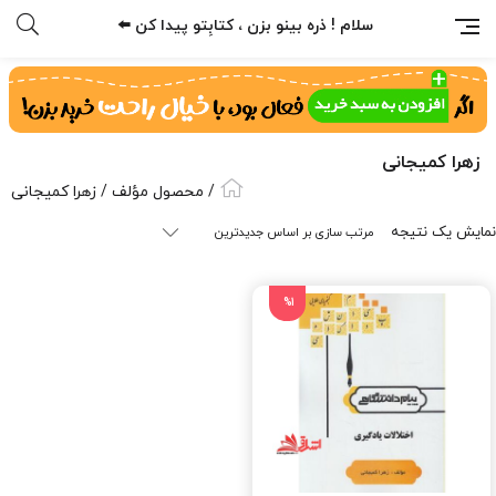
سلام ! ذره بینو بزن ، کتابِتو پیدا کن ⬅️
زهرا کمیجانی
/ محصول مؤلف / زهرا کمیجانی
نمایش یک نتیجه
%1