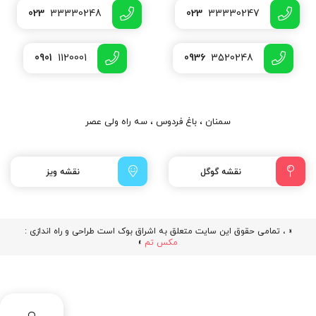
023
33330248
023
33330247
0901
1120001
0936
3520248
سمنان ، باغ فردوس ، سه راه ولی عصر
نقشه گوگل
نقشه ویز
« ، تمامی حقوق این سایت متعلق به اشراق بوک است طراحی و راه اندازی :
مکس تم
»