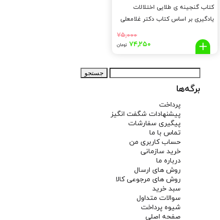
کتاب گنجینه ی طلایی اختلالات
یادگیری بر اساس کتاب دکتر غلامعلی
افروز
۷۵,۰۰۰
قیمت
قیمت
۷۴,۲۵۰
تومان
اصلی:
فعلی:
۷۴,۲۵۰
۷۵,۰۰۰
جستجو
تومان
تومان.
برای:
بود.
برگه‌ها
پرداخت
پیشنهادات شگفت انگیز
پیگیری سفارشات
تماس با ما
حساب کاربری من
خرید سازمانی
درباره ما
روش های ارسال
روش های مرجوعی کالا
سبد خرید
سوالات متداول
شیوه پرداخت
صفحه اصلی