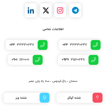
اطلاعات تماس
023
33330248
023
33330247
0901
1120001
0936
3520248
سمنان ، باغ فردوس ، سه راه ولی عصر
نقشه گوگل
نقشه ویز