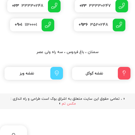
023
33330248
023
33330247
0901
1120001
0936
3520248
سمنان ، باغ فردوس ، سه راه ولی عصر
نقشه گوگل
نقشه ویز
« ، تمامی حقوق این سایت متعلق به اشراق بوک است طراحی و راه اندازی :
مکس تم
»