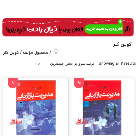
کوین کلر
/ محصول مؤلف / کوین کلر
Sorted
Showing all 2 results
by
latest
%1
%1