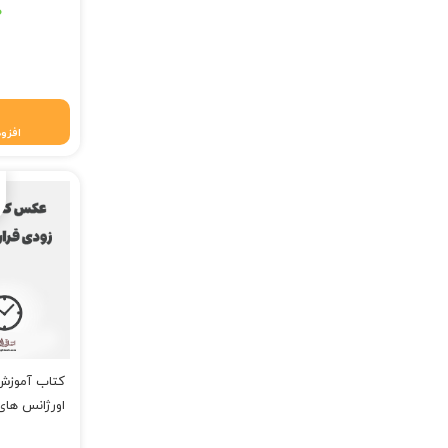
۰
افزود
اورژانس های