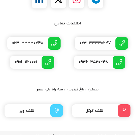
اطلاعات تماس
023
33330248
023
33330247
0901
1120001
0936
3520248
سمنان ، باغ فردوس ، سه راه ولی عصر
نقشه گوگل
نقشه ویز