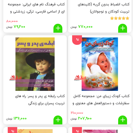
کتاب انضباط بدون گریه (کلیدهای
کتاب فرهنگ نام های ایرانی: مجموعه
تربیت کودکان و نوجوانان)
ای از اسامی فارسی، ترکی، زردشتی و
عربی که در میان…
۸۰,۰۰۰
نمره
قیمت
قیم
۷۹,۲۰۰
۷۷۰,۰۰۰
5.00
تومان
تومان
از 5
اصلی:
فعلی
,۲۰۰
۸۰,۰۰۰
%1
تومان
توما
بود.
کتاب کودک زیبای من: مجموعه کامل
کتاب رابطه ی پدر و پسر: راه های
سفارشات و دستورالعمل های معنوی و
تربیت پسران برای زندگی
مذهبی، توصیه های پزشکی و
۲۱۰,۰۰۰
روانشناسی قبل از بارداری تا پایان دوره
قیمت
قیمت
۱۳۶,۰۰۰
۲۰۷,۹۰۰
تومان
تومان
اصلی:
فعلی:
شیردهی
۲۰۷,۹۰۰
۲۱۰,۰۰۰
%1
%1