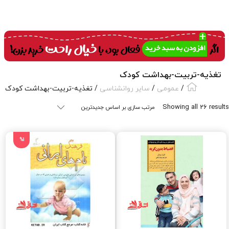
تغذیه-تربیت-بهداشت کودک
/
عمومی
/
سایر روانشناسی
/ تغذیه-تربیت-بهداشت کودک
Sorted
Showing all 26 results
by
latest
%1