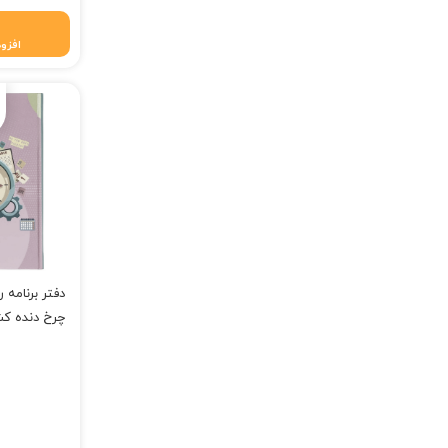
افزود
چرخ دنده کش