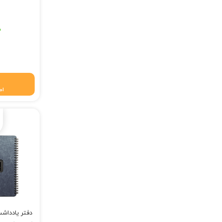
۰
اط
دفتر یادداشت