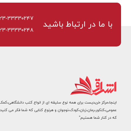
23-33330247
با ما در ارتباط باشید
23-33330248
اینجا،مرکز خریدیست برای همه نوع سلیقه ای از انواع کتب دانشگاهی،کمک
عمومی،کنکور،رمان،زبان،کودک،نوجوان و هرنوع کتابی که شما فکر می کنید.
که در کنار شما هستیم"