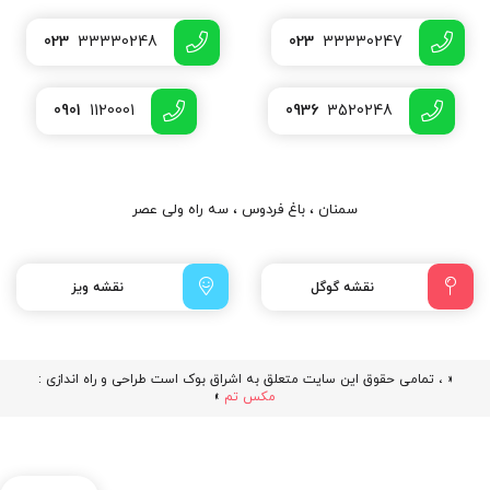
023
33330248
023
33330247
0901
1120001
0936
3520248
سمنان ، باغ فردوس ، سه راه ولی عصر
نقشه گوگل
نقشه ویز
« ، تمامی حقوق این سایت متعلق به اشراق بوک است طراحی و راه اندازی :
مکس تم
»