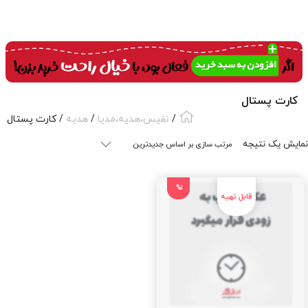
کارت پستال
/
نفیس،هدیه،مدیا
/
هدیه
/ کارت پستال
نمایش یک نتیجه
%1