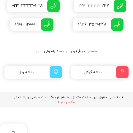
023
33330248
023
33330247
0901
1120001
0936
3520248
سمنان ، باغ فردوس ، سه راه ولی عصر
نقشه گوگل
نقشه ویز
« ، تمامی حقوق این سایت متعلق به اشراق بوک است طراحی و راه اندازی :
مکس تم
»