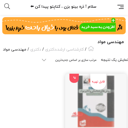
سلام ! ذره بینو بزن ، کتابِتو پیدا کن ⬅️
مهندسی مواد
/
کارشناسی ارشد،دکتری
/
دکتری
/ مهندسی مواد
نمایش یک نتیجه
%1