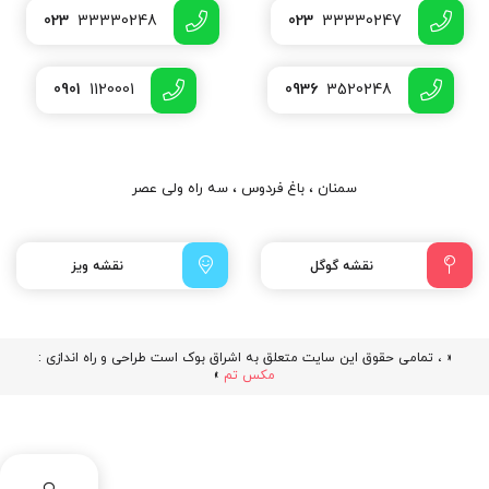
023
33330248
023
33330247
0901
1120001
0936
3520248
سمنان ، باغ فردوس ، سه راه ولی عصر
نقشه گوگل
نقشه ویز
« ، تمامی حقوق این سایت متعلق به اشراق بوک است طراحی و راه اندازی :
مکس تم
»