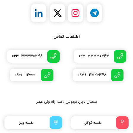
اطلاعات تماس
023
33330248
023
33330247
0901
1120001
0936
3520248
سمنان ، باغ فردوس ، سه راه ولی عصر
نقشه گوگل
نقشه ویز