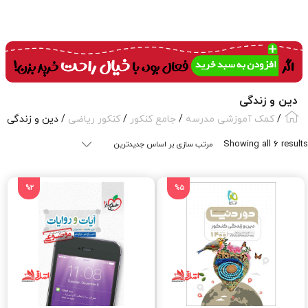
دین و زندگی
/
کمک آموزشی مدرسه
/
جامع کنکور
/
کنکور ریاضی
/ دین و زندگی
Sorted
Showing all 6 results
by
latest
%2
%5