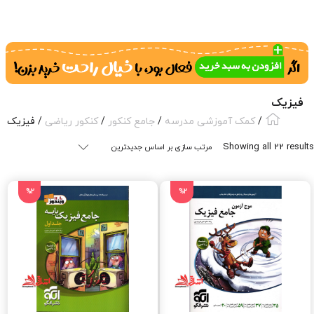
فیزیک
/
کمک آموزشی مدرسه
/
جامع کنکور
/
کنکور ریاضی
/ فیزیک
Sorted
Showing all 22 results
by
latest
%2
%2