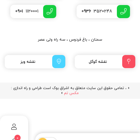
0901
1120001
0936
3520248
سمنان ، باغ فردوس ، سه راه ولی عصر
نقشه گوگل
نقشه ویز
« ، تمامی حقوق این سایت متعلق به اشراق بوک است طراحی و راه اندازی :
مکس تم
»
0