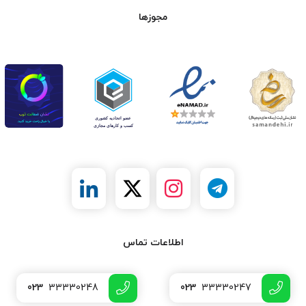
مجوزها
اطلاعات تماس
023
33330248
023
33330247