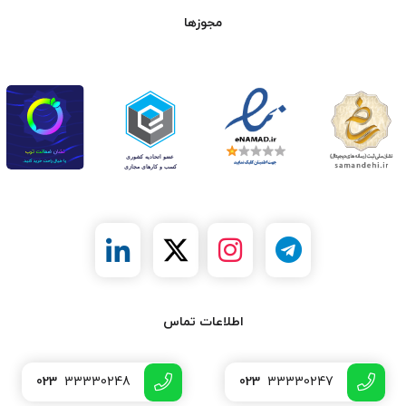
مجوزها
اطلاعات تماس
023
33330248
023
33330247