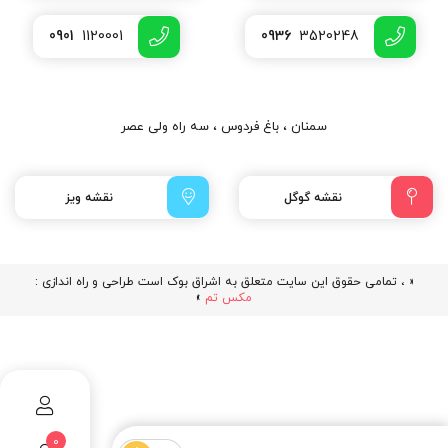
0901
1120001
0936
3520248
سمنان ، باغ فردوس ، سه راه ولی عصر
نقشه گوگل
نقشه ویز
« ، تمامی حقوق این سایت متعلق به اشراق بوک است طراحی و راه اندازی :
مکس تم
»
0