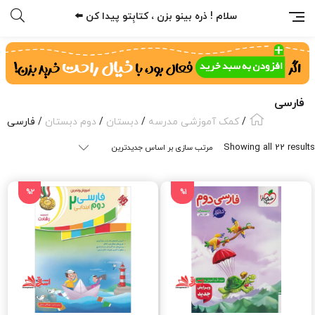
سلام ! ذره بینو بزن ، کتابِتو پیدا کن ⬅️
فارسی
/
کمک آموزشی مدرسه
/
دبستان
/
دوم دبستان
/ فارسی
Sorted
Showing all 22 results
by
latest
%2
%1