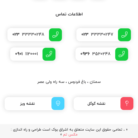
اطلاعات تماس
023
33330248
023
33330247
0901
1120001
0936
3520248
سمنان ، باغ فردوس ، سه راه ولی عصر
نقشه گوگل
نقشه ویز
« ، تمامی حقوق این سایت متعلق به اشراق بوک است طراحی و راه اندازی :
مکس تم
»