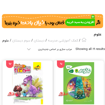
علوم
/
کمک آموزشی مدرسه
/
دبستان
/
سوم دبستان
/ علوم
Sorted
Showing all 19 results
by
latest
%2
%1