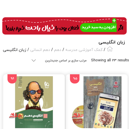
زبان انگلیسی
/
کمک آموزشی مدرسه
/
دهم
/
دهم انسانی
/ زبان انگلیسی
Sorted
Showing all 23 results
by
latest
%9
%5