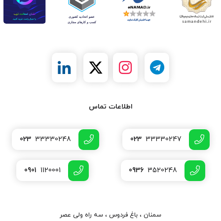
اطلاعات تماس
023
33330248
023
33330247
0901
1120001
0936
3520248
سمنان ، باغ فردوس ، سه راه ولی عصر