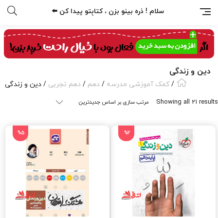
سلام ! ذره بینو بزن ، کتابِتو پیدا کن ⬅️
دین و زندگی
/
کمک آموزشی مدرسه
/
دهم
/
دهم تجربی
/ دین و زندگی
Sorted
Showing all 21 results
by
latest
%5
%2