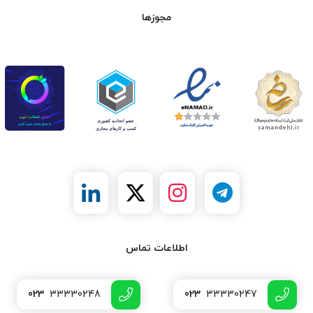
مجوزها
اطلاعات تماس
023
33330248
023
33330247