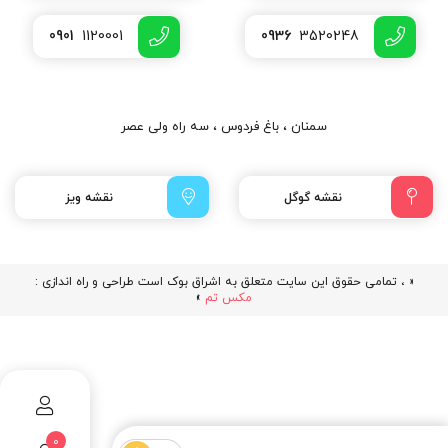
0901
1120001
0936
3520248
سمنان ، باغ فردوس ، سه راه ولی عصر
نقشه گوگل
نقشه ویز
« ، تمامی حقوق این سایت متعلق به اشراق بوک است طراحی و راه اندازی :
مکس تم
»
0