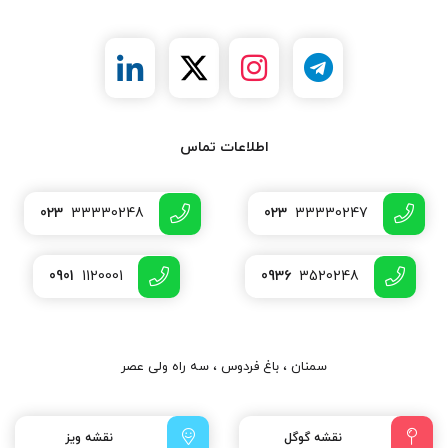
اطلاعات تماس
023
33330248
023
33330247
0901
1120001
0936
3520248
سمنان ، باغ فردوس ، سه راه ولی عصر
نقشه گوگل
نقشه ویز