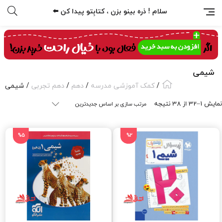
سلام ! ذره بینو بزن ، کتابِتو پیدا کن ⬅️
شیمی
/
کمک آموزشی مدرسه
/
دهم
/
دهم تجربی
/ شیمی
Sorted
نمایش 1–32 از 38 نتیجه
by
latest
%5
%2