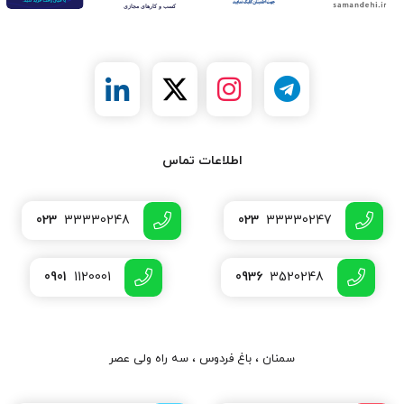
اطلاعات تماس
023
33330248
023
33330247
0901
1120001
0936
3520248
سمنان ، باغ فردوس ، سه راه ولی عصر