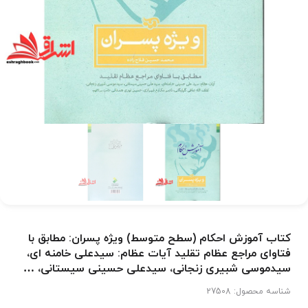
کتاب آموزش احکام (سطح متوسط) ویژه پسران: مطابق با
فتاوای مراجع عظام تقلید آیات عظام: سیدعلی خامنه ای،
سیدموسی شبیری زنجانی، سیدعلی حسینی سیستانی، …
شناسه محصول:
27508