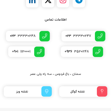
اطلاعات تماس
023
33330248
023
33330247
0901
1120001
0936
3520248
سمنان ، باغ فردوس ، سه راه ولی عصر
نقشه گوگل
نقشه ویز