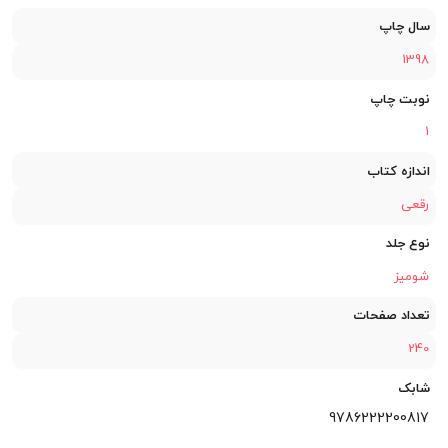
سال چاپ
1398
نوبت چاپ
1
اندازه کتاب
رقعی
نوع جلد
شومیز
تعداد صفحات
240
شابک
9786222200817