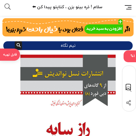
سلام ! ذره بینو بزن ، کتابِتو پیدا کن ⬅️
نیم نگاه
%1