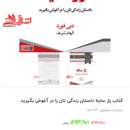
کتاب راز سایه داستان زندگی تان را در آغوش بگیرید
شناسه محصول:
186079
قیمت
قیمت
۵۹۳,۹۰۱
۵۹۹,۹۰۰
تومان