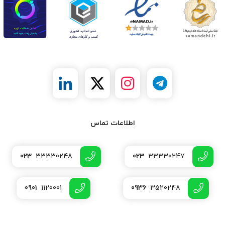
اطلاعات تماس
023
33330248
023
33330247
0901
1120001
0936
3520248