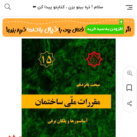
سلام ! ذره بینو بزن ، کتابِتو پیدا کن ⬅️