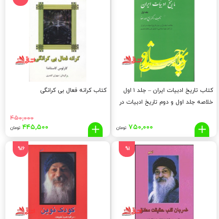
تومان
تومان.
بود.
کتاب تاریخ ادبیات ایران – جلد ۱ اول
کتاب کرانه فعال بی کرانگی
خلاصه جلد اول و دوم تاریخ ادبیات در
ایران از آغاز عهد اسلامی تا اوایل قرن
۴۵۰,۰۰۰
هفتم هجری
قیمت
قیم
۴۴۵,۵۰۰
۷۵۰,۰۰۰
تومان
تومان
اصلی:
فعلی
۵۰۰
۴۵۰,۰۰۰
%16
%1
تومان
توما
بود.