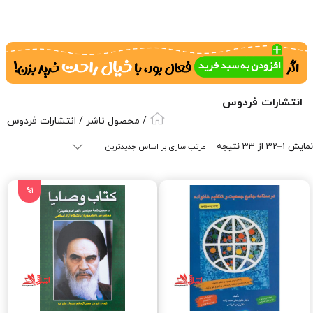
انتشارات فردوس
/ محصول ناشر / انتشارات فردوس
Sorted
نمایش 1–32 از 33 نتیجه
by
latest
%1