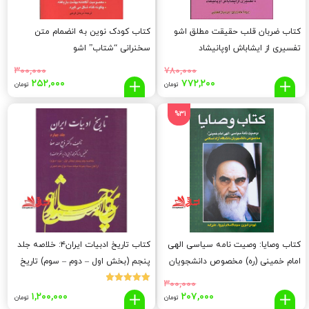
کتاب ضربان قلب حقیقت مطلق اشو
کتاب کودک نوین به انضمام متن
تفسیری از ایشاباش اوپانیشاد
سخنرانی “شتاب” اشو
۳۰۰,۰۰۰
۷۸۰,۰۰۰
قیمت
قیمت
قیمت
قیم
۲۵۲,۰۰۰
۷۷۲,۲۰۰
تومان
تومان
اصلی:
فعلی:
اصلی:
فعلی
,۰۰۰
۳۰۰,۰۰۰
۷۷۲,۲۰۰
۷۸۰,۰۰۰
%31
تومان
تومان.
تومان
توما
بود.
بود.
کتاب وصایا: وصیت نامه سیاسی الهی
کتاب تاریخ ادبیات ایران۴: خلاصه جلد
امام خمینی (ره) مخصوص دانشجویان
پنجم (بخش اول – دوم – سوم) تاریخ
دانشگاه آزاد اسلامی: ۸۰ سوال
ادبیات در ایران از آغاز سده دهم تا
۳۰۰,۰۰۰
نمره
تشریحی و ۹۲ سوال تستی****در حد
میانه سده دوازدهم هجری
قیمت
قیمت
۱,۲۰۰,۰۰۰
۲۰۷,۰۰۰
5.00
تومان
تومان
از 5