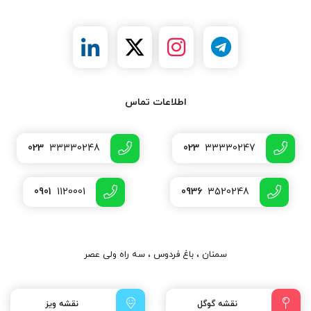
اطلاعات تماس
023
33330248
023
33330247
0901
1120001
0936
3520248
سمنان ، باغ فردوس ، سه راه ولی عصر
نقشه گوگل
نقشه ویز