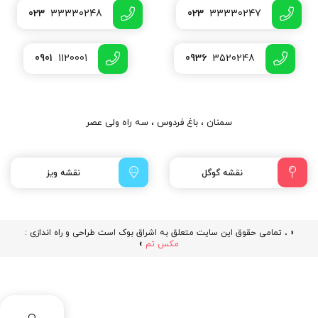
023
33330248
023
33330247
0901
1120001
0936
3520248
سمنان ، باغ فردوس ، سه راه ولی عصر
نقشه گوگل
نقشه ویز
« ، تمامی حقوق این سایت متعلق به اشراق بوک است طراحی و راه اندازی :
مکس تم
»