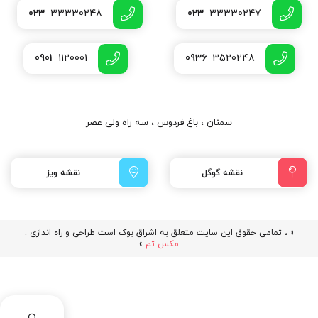
023
33330248
023
33330247
0901
1120001
0936
3520248
سمنان ، باغ فردوس ، سه راه ولی عصر
نقشه گوگل
نقشه ویز
« ، تمامی حقوق این سایت متعلق به اشراق بوک است طراحی و راه اندازی :
مکس تم
»