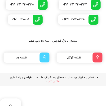
023
33330248
023
33330247
0901
1120001
0936
3520248
سمنان ، باغ فردوس ، سه راه ولی عصر
نقشه گوگل
نقشه ویز
« ، تمامی حقوق این سایت متعلق به اشراق بوک است طراحی و راه اندازی :
مکس تم
»