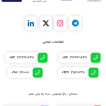
اطلاعات تماس
023
33330248
023
33330247
0901
1120001
0936
3520248
سمنان ، باغ فردوس ، سه راه ولی عصر