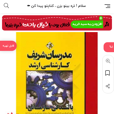
سلام ! ذره بینو بزن ، کتابِتو پیدا کن ⬅️
%1