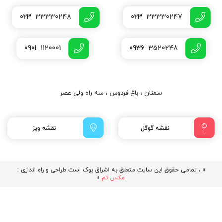
023
33330248
023
33330247
0901
1120001
0936
3520248
سمنان ، باغ فردوس ، سه راه ولی عصر
نقشه گوگل
نقشه ویز
« ، تمامی حقوق این سایت متعلق به اشراق بوک است طراحی و راه اندازی :
مکس تم
»