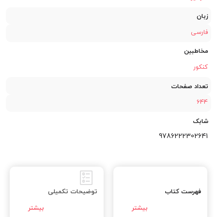
زبان
فارسی
مخاطبین
کنکور
تعداد صفحات
644
شابک
9786222302641
فهرست کتاب
توضیحات تکمیلی