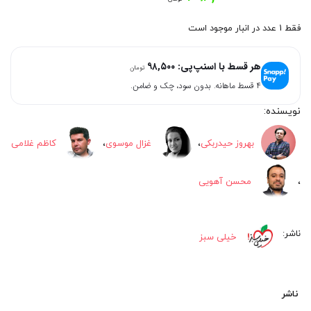
فقط 1 عدد در انبار موجود است
هر قسط با اسنپ‌پی:
۹۸,۵۰۰
تومان
۴ قسط ماهانه. بدون سود، چک و ضامن.
بهروز حیدربکی
،
غزال موسوی
،
کاظم غلامی
،
محسن آهویی
خیلی سبز
ناشر