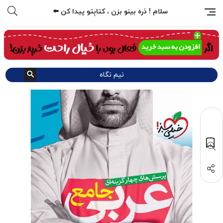
سلام ! ذره بینو بزن ، کتابِتو پیدا کن ⬅️
نیم نگاه