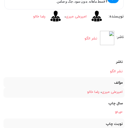
۴ قسط ماهانه. بدون سود، چک و ضامن.
بود.
امیرعلی میری
،
رضا خالو
نشر الگو
ناشر
نشر الگو
مؤلف
امیرعلی میری
،
رضا خالو
سال چاپ
1403
نوبت چاپ