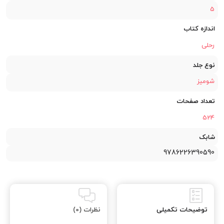
5
اندازه کتاب
رحلی
نوع جلد
شومیز
تعداد صفحات
524
شابک
9786226390590
توضیحات تکمیلی
نظرات (0)