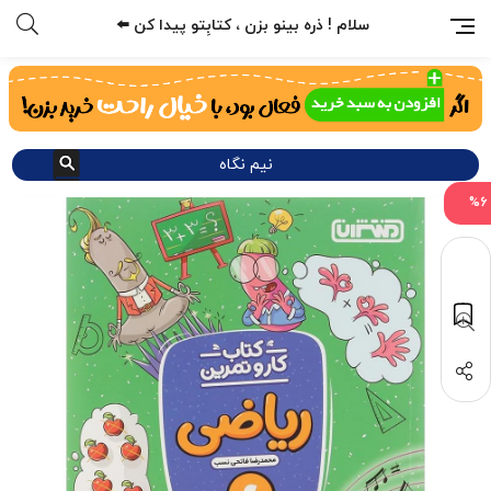
سلام ! ذره بینو بزن ، کتابِتو پیدا کن ⬅️
نیم نگاه
%6