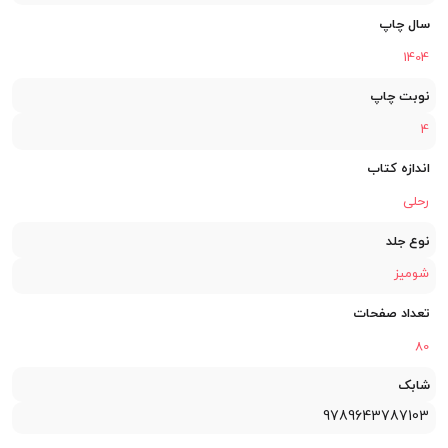
سال چاپ
1404
نوبت چاپ
4
اندازه کتاب
رحلی
نوع جلد
شومیز
تعداد صفحات
80
شابک
9789643787103