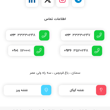
اطلاعات تماس
023
33330248
023
33330247
0901
1120001
0936
3520248
سمنان ، باغ فردوس ، سه راه ولی عصر
نقشه گوگل
نقشه ویز