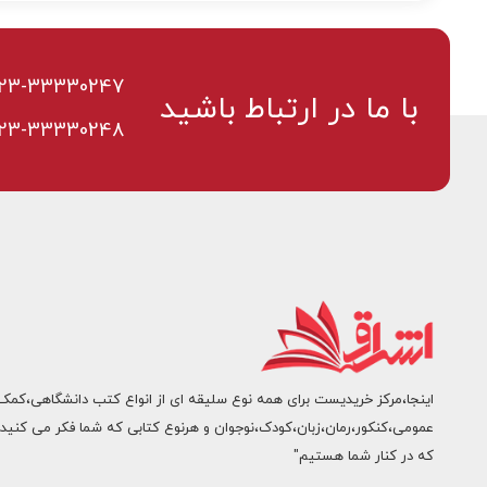
23-33330247
با ما در ارتباط باشید
23-33330248
اینجا،مرکز خریدیست برای همه نوع سلیقه ای از انواع کتب دانشگاهی،کمک
عمومی،کنکور،رمان،زبان،کودک،نوجوان و هرنوع کتابی که شما فکر می کنید.
که در کنار شما هستیم"