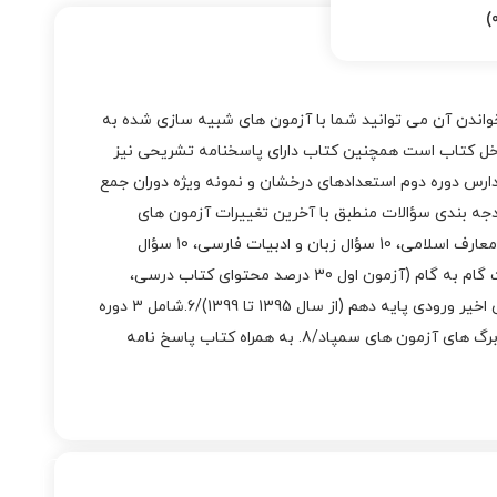
خواندن آن می توانید شما با آزمون های شبیه سازی شده به
اخل کتاب است همچنین کتاب دارای پاسخنامه تشریحی نیز
لین و کامل ترین بسته شبیه ساز آزمون های مدارس دوره دوم استعدادهای درخشان و نمونه ویژه دوران جمع
آزمون شبیه ساز در 22 دفترچه سؤال (11 دفترچه سؤالات هوش و استعداد تحلیلی و 11 دفترچه سؤالات استعداد تحصیلی)/3. بودجه بندی سؤالات منطبق با آخرین تغییرات آزمون های
ورودی سمپاد (دفترچه شماره یک هر آزمون شامل 50 سؤال هوش و استعداد تحلیلی و دفترچه شماره دو هر آزمون شامل 10 سؤال قرآن و معارف اسلامی، 10 سؤال زبان و ادبیات فارسی، 10 سؤال
مطالعات اجتماعی، 10 سؤال علوم تجربی و 10 سؤال ریاضیات)/4.در کتاب سمپادیوم نهم مهروماه بودجه بندی محتوایی آزمون ها به صورت گام به گام (آزمون اول 30 درصد محتوای کتاب درسی،
آزمون دوم 60 درصد محتوای کتاب درسی و از آزمون چهارم به بعد 100 درصد محتوای کتاب درسی)/5. شامل 5 آزمون برگزار شده سال های اخیر ورودی پایه دهم (از سال 1395 تا 1399)/6.شامل 3 دوره
منتخب از آزمون های ورودی مدارس نمونه دولتی (سال 1400/1399)/با پاسخ نامه تشریحی/7. 14 پاسخ برگ با بیشترین شباهت به پاسخ برگ های آزمون های سمپاد/8. به همراه کتاب پاسخ نامه