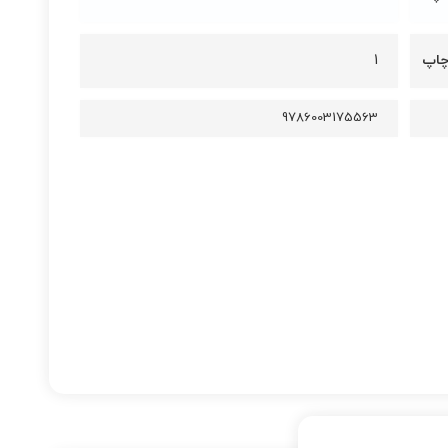
چاپ
1
9786003175563