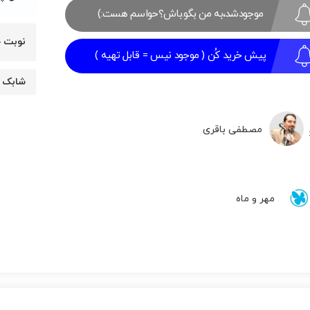
موجودشد،به من بگو.باش؟حواسم هست:)
۴۳۲,۰۰۰
۴۵۰,۰۰۰
تومان
تومان.
نوبت 
بود.
پیش خرید کُن ( موجود نیس = قابل تهیه )
شابک
مصطفی باقری
مهر و ماه