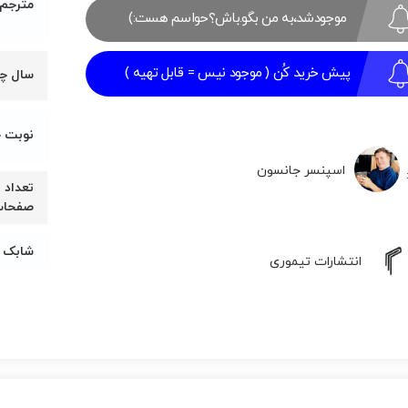
مترجم
موجودشد،به من بگو.باش؟حواسم هست:)
۱۱۸,۸۰۰
۱۲۰,۰۰۰
تومان
تومان.
بود.
پیش خرید کُن ( موجود نیس = قابل تهیه )
سال چ
نوبت 
اسپنسر جانسون
تعداد
صفحا
شابک
انتشارات تیموری