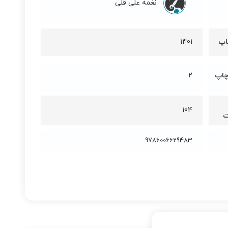
نغمه علی قلی
اپ
1401
چاپ
2
104
ت
9786006629483