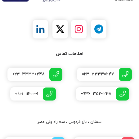
اطلاعات تماس
023
33330248
023
33330247
0901
1120001
0936
3520248
سمنان ، باغ فردوس ، سه راه ولی عصر