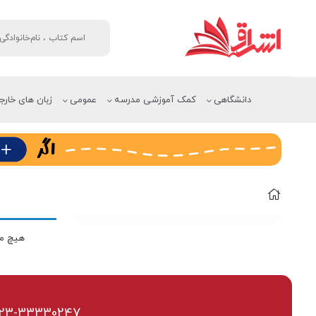
دانشگاهی
کمک آموزشی مدرسه
عمومی
زبان های خارج
هیچ مح
23-33330247