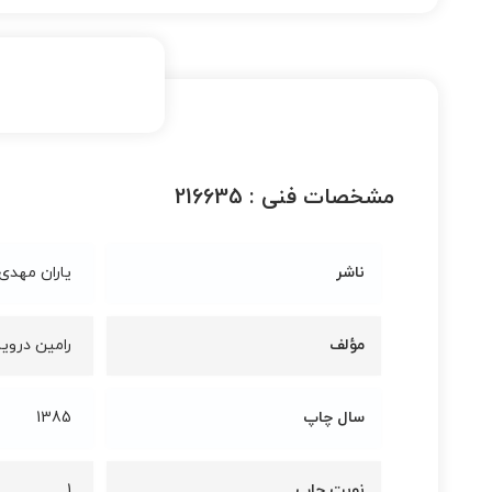
مشخصات فنی :
216635
ناشر
یاران مهدی
مؤلف
رامین درو
سال چاپ
1385
نوبت چاپ
1