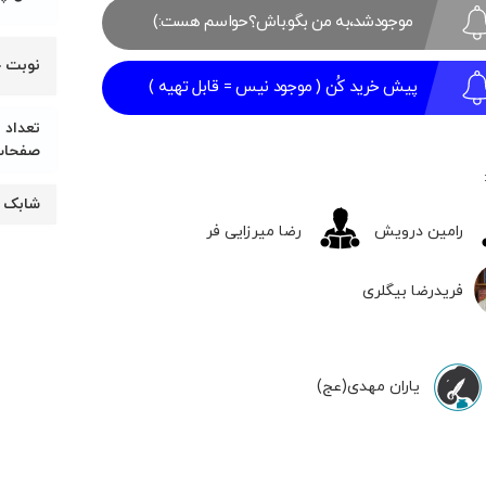
موجودشد،به من بگو.باش؟حواسم هست:)
۴۴,۵۵۰
۴۵,۰۰۰
تومان
تومان.
نوبت 
بود.
پیش خرید کُن ( موجود نیس = قابل تهیه )
تعداد
صفحا
شابک
رامین درویش
رضا میرزایی فر
فریدرضا بیگلری
یاران مهدی(عج)