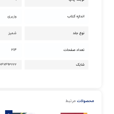
اندازه کتاب
وزیری
نوع جلد
شمیز
تعداد صفحات
214
شابک
647493222
محصولات
مرتبط