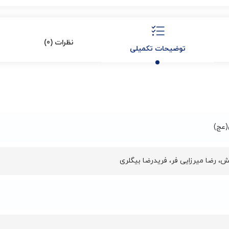
نظرات (0)
توضیحات تکمیلی
(عج)
یش
،
رضا میرزایی فر
،
فریدرضا بیگلری