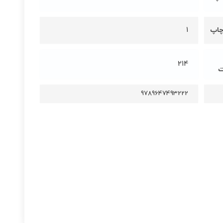
چاپ
1
214
ت
9789647493222