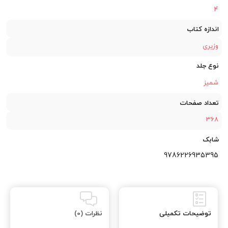
4
اندازه کتاب
وزیری
نوع جلد
شمیز
تعداد صفحات
368
شابک
9786226935395
توضیحات تکمیلی
نظرات (0)