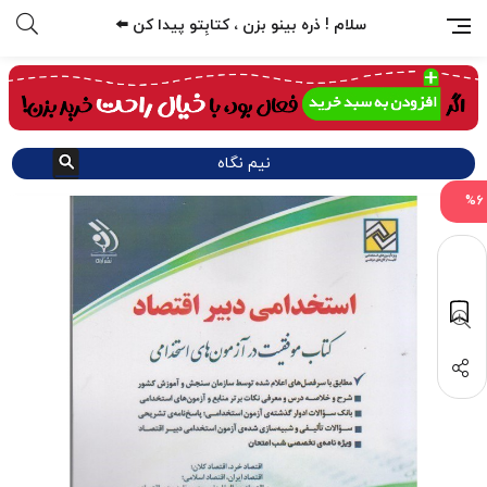
سلام ! ذره بینو بزن ، کتابِتو پیدا کن ⬅️
نیم نگاه
%6