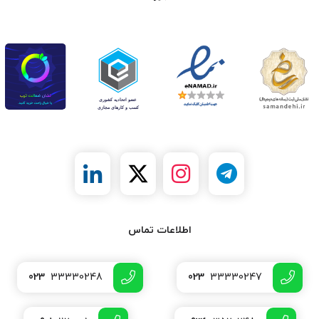
اطلاعات تماس
023
33330248
023
33330247