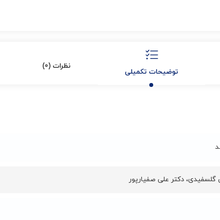
نظرات (0)
توضیحات تکمیلی
د
ی گلسفیدی
،
دکتر علی صفیارپور