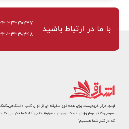
23-33330247
با ما در ارتباط باشید
23-33330248
اینجا،مرکز خریدیست برای همه نوع سلیقه ای از انواع کتب دانشگاهی،کمک
عمومی،کنکور،رمان،زبان،کودک،نوجوان و هرنوع کتابی که شما فکر می کنید.
که در کنار شما هستیم"