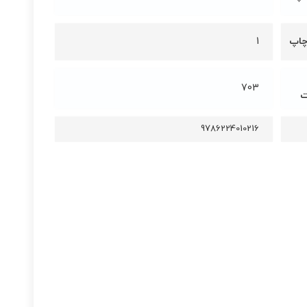
چاپ
1
703
ت
9786224010216