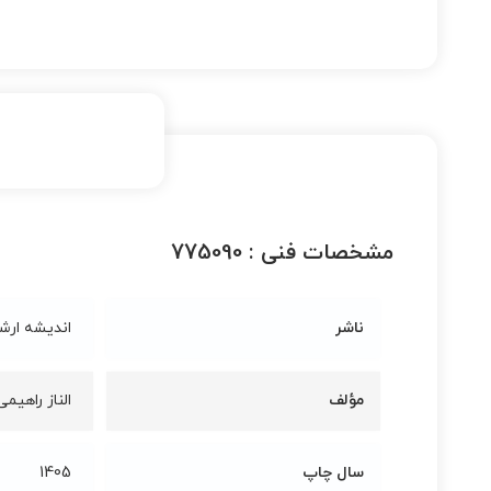
مشخصات فنی :
775090
ناشر
اندیشه ارش
مؤلف
الناز راهیم
سال چاپ
1405