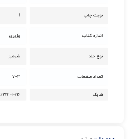
نوبت چاپ
1
اندازه کتاب
وزیری
نوع جلد
شومیز
تعداد صفحات
703
شابک
86224010216
محصولات
مرتبط