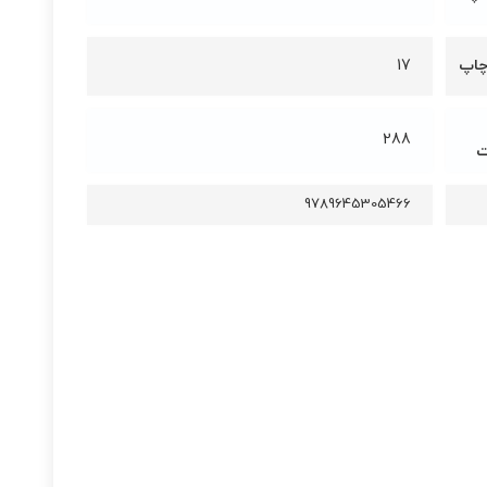
چاپ
17
288
ت
9789645305466