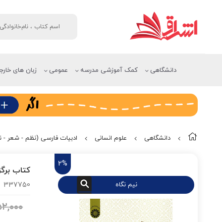
دانشگاهی
کمک آموزشی مدرسه
عمومی
زبان های خارج
دانشگاهی
علوم انسانی
ادبیات فارسی (نظم - شعر - نث
2%
کتاب برگزی
نیم نگاه
337750
۲,۰۰۰