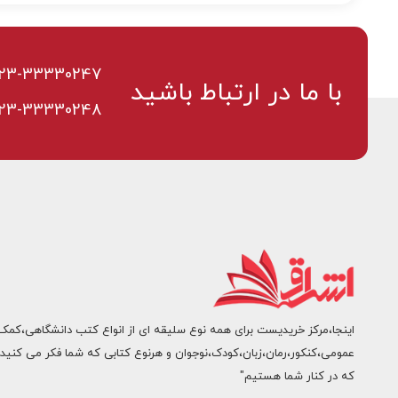
23-33330247
با ما در ارتباط باشید
23-33330248
اینجا،مرکز خریدیست برای همه نوع سلیقه ای از انواع کتب دانشگاهی،کمک
عمومی،کنکور،رمان،زبان،کودک،نوجوان و هرنوع کتابی که شما فکر می کنید.
که در کنار شما هستیم"