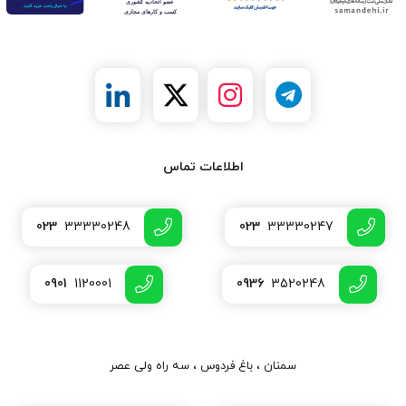
اطلاعات تماس
023
33330248
023
33330247
0901
1120001
0936
3520248
سمنان ، باغ فردوس ، سه راه ولی عصر