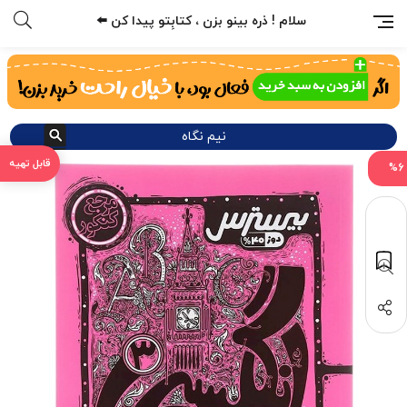
سلام ! ذره بینو بزن ، کتابِتو پیدا کن ⬅️
نیم نگاه
%6