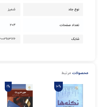
نوع جلد
شمیز
تعداد صفحات
204
شابک
6002983176
محصولات
مرتبط
1%
10%