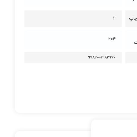
چاپ
2
204
ت
9786002983176