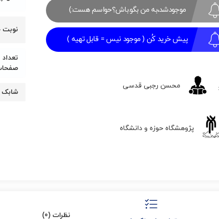
موجودشد،به من بگو.باش؟حواسم هست:)
۱۹۳,۰۵۰
۱۹۵,۰۰۰
تومان
تومان.
نوبت 
بود.
پیش خرید کُن ( موجود نیس = قابل تهیه )
تعداد
صفحا
محسن رجبی قدسی
شابک
پژوهشگاه حوزه و دانشگاه
نظرات (0)