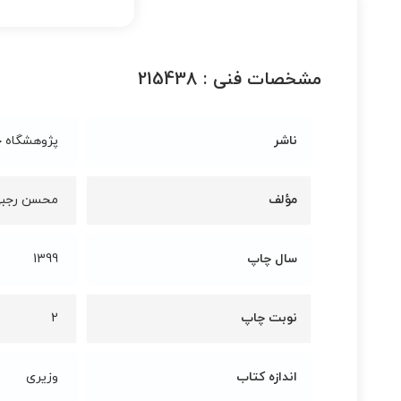
مشخصات فنی :
215438
ناشر
پژوهشگاه ح
مؤلف
محسن رجب
سال چاپ
1399
نوبت چاپ
2
اندازه کتاب
وزیری