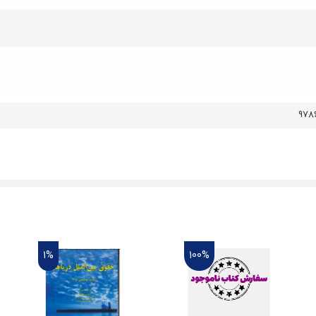
978
1%
100%