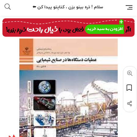
سلام ! ذره بینو بزن ، کتابِتو پیدا کن ⬅️