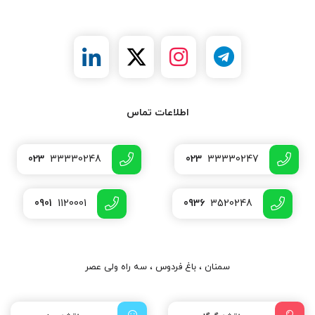
اطلاعات تماس
023
33330248
023
33330247
0901
1120001
0936
3520248
سمنان ، باغ فردوس ، سه راه ولی عصر