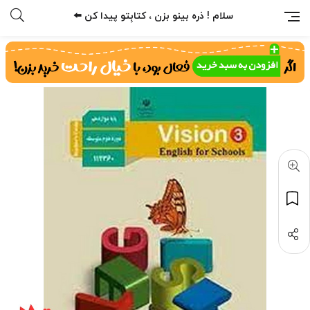
سلام ! ذره بینو بزن ، کتابِتو پیدا کن ⬅️