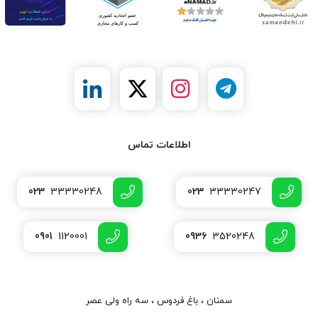
اطلاعات تماس
023
33330248
023
33330247
0901
1120001
0936
3520248
سمنان ، باغ فردوس ، سه راه ولی عصر