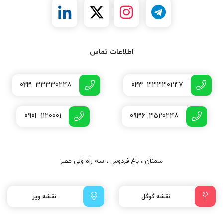
اطلاعات تماس
023
33330248
023
33330247
0901
1120001
0936
3520248
سمنان ، باغ فردوس ، سه راه ولی عصر
نقشه گوگل
نقشه ویز