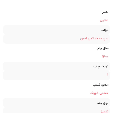
ناشر
اعلایی
مؤلف
سپیده داداشی امین
سال چاپ
1400
نوبت چاپ
1
اندازه کتاب
خشتی کوچک
نوع جلد
شمیز