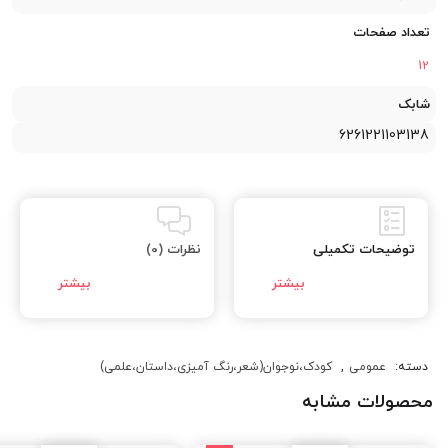
تعداد صفحات
12
شابک
6261221103138
توضیحات تکمیلی
نظرات (0)
دسته:
عمومی
,
کودک،نوجوان(شعر،رنگ آمیزی،داستان،علمی)
محصولات مشابه