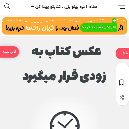
سلام ! ذره بینو بزن ، کتابِتو پیدا کن ⬅️
%5