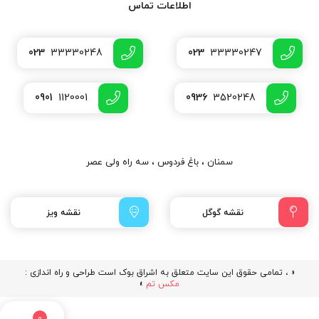
اطلاعات تماس
023
33330248
023
33330247
0901
1120001
0936
3520248
سمنان ، باغ فردوس ، سه راه ولی عصر
نقشه گوگل
نقشه ویز
« ، تمامی حقوق این سایت متعلق به اشراق بوک است طراحی و راه اندازی :
مکس تم
»
0