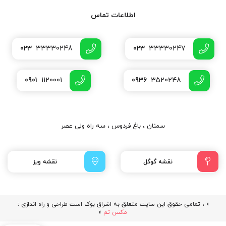
اطلاعات تماس
023
33330248
023
33330247
0901
1120001
0936
3520248
سمنان ، باغ فردوس ، سه راه ولی عصر
نقشه گوگل
نقشه ویز
« ، تمامی حقوق این سایت متعلق به اشراق بوک است طراحی و راه اندازی :
مکس تم
»