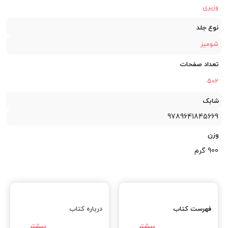
وزیری
نوع جلد
شومیز
تعداد صفحات
502
شابک
9789641845669
وزن
900 گرم
فهرست کتاب
درباره کتاب