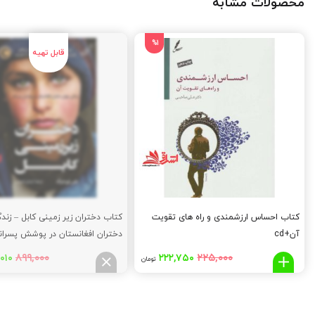
محصولات مشابه
%1
کتاب احساس ارزشمندی و راه های تقویت
کتاب دختران زیر زمینی کابل – زند
آن+cd
دختران افغانستان در پوشش پسران
قیمت
قیمت
قیم
۸۹۹,۰۰۰
۲۲۵,۰۰۰
۰۱۰
۲۲۲,۷۵۰
تومان
اصلی:
فعلی:
اصل
۰۰۰
۲۲۲,۷۵۰
۲۲۵,۰۰۰
تومان
تومان.
توم
بود.
بود.