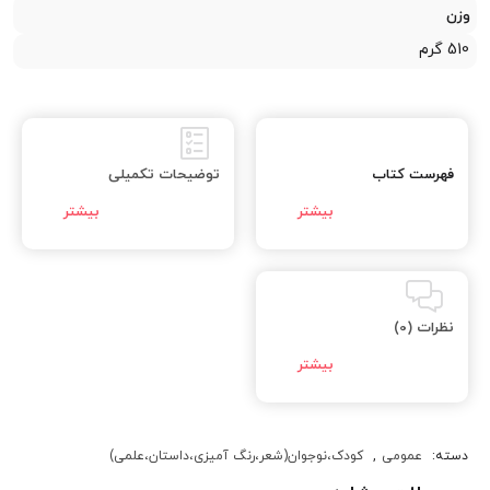
وزن
510 گرم
فهرست کتاب
توضیحات تکمیلی
نظرات (0)
دسته:
عمومی
,
کودک،نوجوان(شعر،رنگ آمیزی،داستان،علمی)