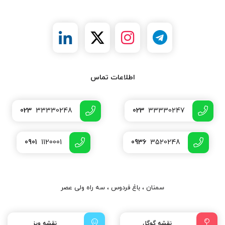
اطلاعات تماس
023
33330248
023
33330247
0901
1120001
0936
3520248
سمنان ، باغ فردوس ، سه راه ولی عصر
نقشه گوگل
نقشه ویز