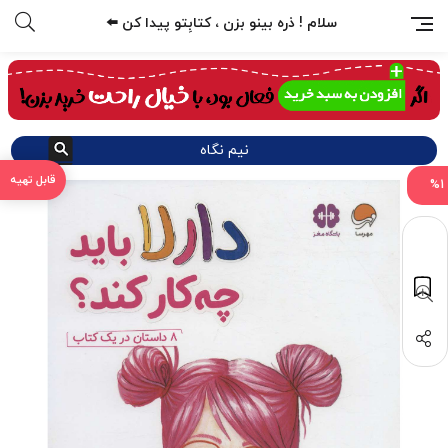
سلام ! ذره بینو بزن ، کتابِتو پیدا کن ⬅️
نیم نگاه
%1