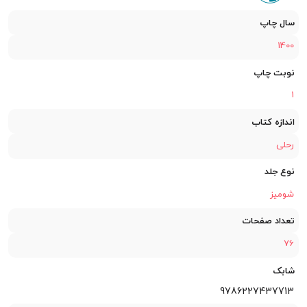
سال چاپ
1400
نوبت چاپ
1
اندازه کتاب
رحلی
نوع جلد
شومیز
تعداد صفحات
76
شابک
9786227437713