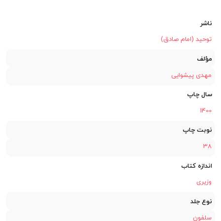
ناشر
توحید (امام صادق)
مؤلف
مهدی پیشوایی
سال چاپ
1400
نوبت چاپ
38
اندازه کتاب
وزیری
نوع جلد
سلفون