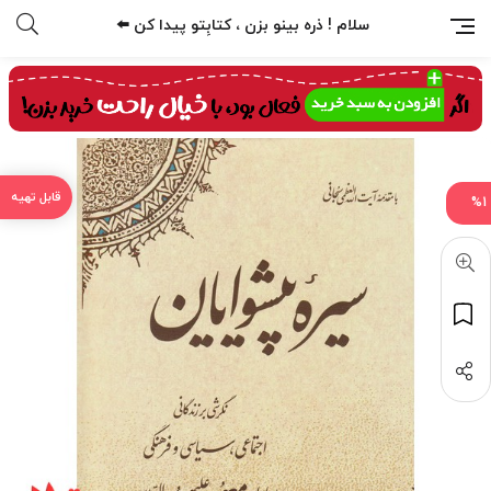
سلام ! ذره بینو بزن ، کتابِتو پیدا کن ⬅️
%1