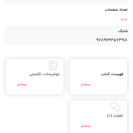
تعداد صفحات
808
شابک
9789643574918
فهرست کتاب
توضیحات تکمیلی
نظرات (0)