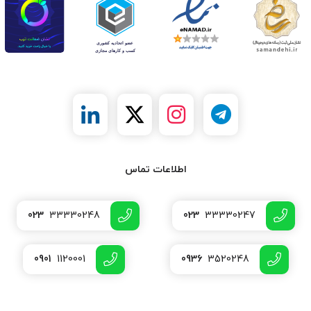
اطلاعات تماس
023
33330248
023
33330247
0901
1120001
0936
3520248