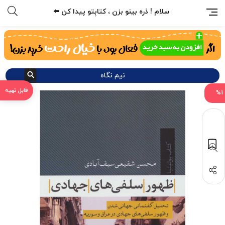
سلام ! ذره بینو بزن ، کتابِتو پیدا کن ⬅️
نیم نگاه
%1