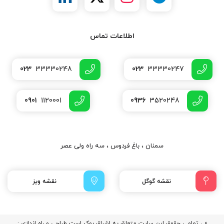
اطلاعات تماس
023
33330248
023
33330247
0901
1120001
0936
3520248
سمنان ، باغ فردوس ، سه راه ولی عصر
نقشه گوگل
نقشه ویز
« ، تمامی حقوق این سایت متعلق به اشراق بوک است طراحی و راه اندازی :