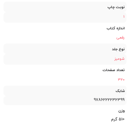
نوبت چاپ
1
اندازه کتاب
رقعی
نوع جلد
شومیز
تعداد صفحات
320
شابک
9786222232399
وزن
510 گرم