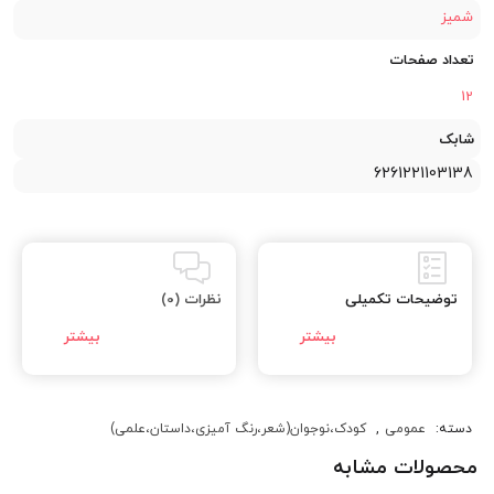
شمیز
تعداد صفحات
12
شابک
6261221103138
توضیحات تکمیلی
نظرات (0)
دسته:
عمومی
,
کودک،نوجوان(شعر،رنگ آمیزی،داستان،علمی)
محصولات مشابه