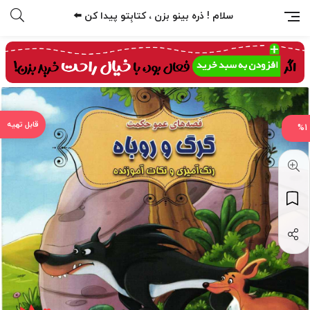
سلام ! ذره بینو بزن ، کتابِتو پیدا کن ⬅️
%1