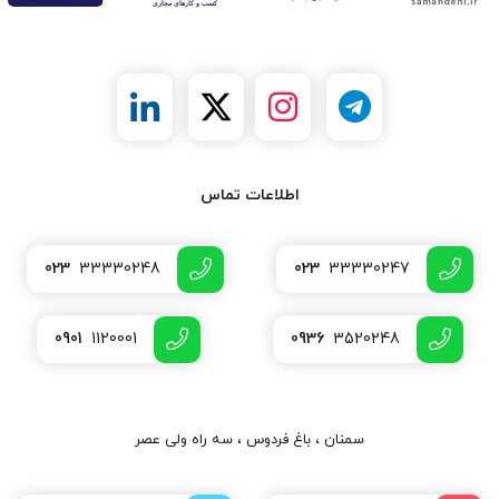
اطلاعات تماس
023
33330248
023
33330247
0901
1120001
0936
3520248
سمنان ، باغ فردوس ، سه راه ولی عصر