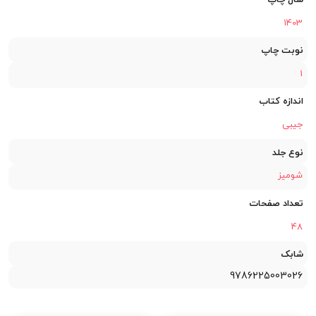
1403
نوبت چاپ
1
اندازه کتاب
جیبی
نوع جلد
شومیز
تعداد صفحات
48
شابک
9786225003026