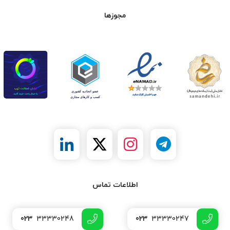
مجوزها
اطلاعات تماس
023
33330248
023
33330247